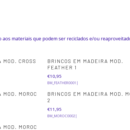
Home
Artesanato
Artesanato
 aos materiais que podem ser reciclados e/ou reaproveitad
A MOD. CROSS
BRINCOS EM MADEIRA MOD.
FEATHER 1
€10,95
BM_FEATHER0001
|
A MOD. MOROC
BRINCOS EM MADEIRA MOD. 
2
€11,95
BM_MOROC0002
|
A MOD. MOROC