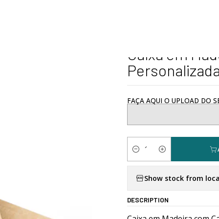
alizados
Puzzles e Jogos
Caixa em Madeira com Cartas e Dados
|
Caixa em Mad
Personalizad
FAÇA AQUI O UPLOAD DO SE
Quantity
Show stock from loca
DESCRIPTION
Caixa em Madeira com Ca