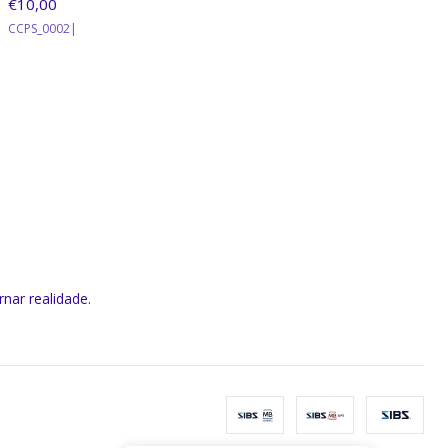
€10,00
CCPS_0002
|
rnar realidade.