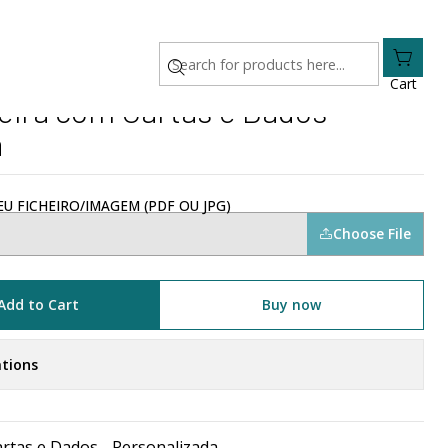
 Personalizada
Cart
eira com Cartas e Dados
a
U FICHEIRO/IMAGEM (PDF OU JPG)
Choose File
Add to Cart
Buy now
tions
rtas e Dados - Personalizada