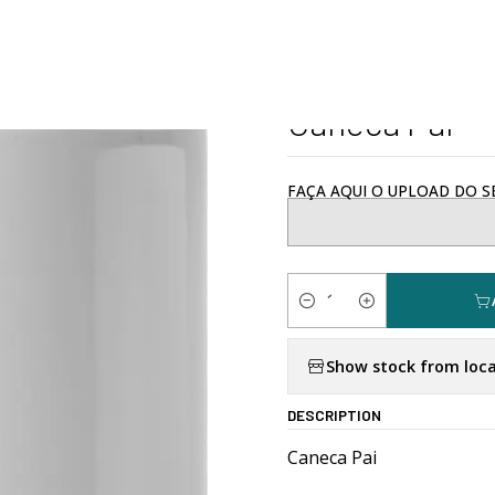
Home
Personalizados
Dia do Pai
Caneca Pai
|
Caneca Pai
FAÇA AQUI O UPLOAD DO SE
Quantity
Show stock from loca
DESCRIPTION
Caneca Pai