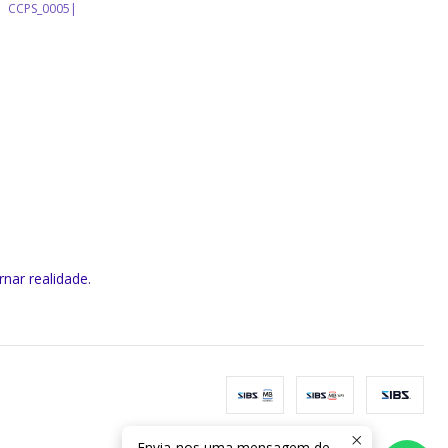
CCPS_0005
|
rnar realidade.
Envia-nos uma mensagem de