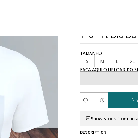
Home
Personalizados
Dia da Mãe
T-shirt Dia Da Mãe - Est.
|
T-shirt Dia Da
TAMANHO
S
M
L
XL
FAÇA AQUI O UPLOAD DO SE
Quantity
Show stock from loca
DESCRIPTION