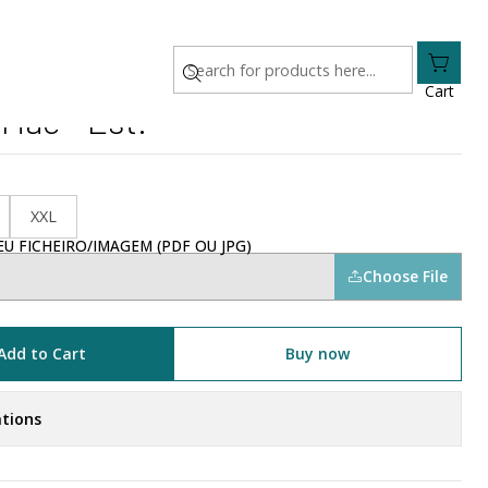
Cart
 Mãe - Est.
XXL
U FICHEIRO/IMAGEM (PDF OU JPG)
Choose File
Add to Cart
Buy now
tions