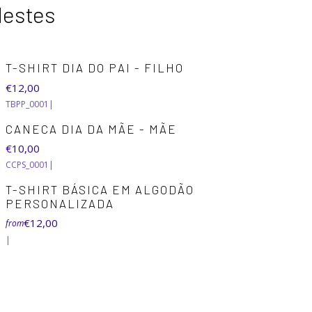
destes
T-SHIRT DIA DO PAI - FILHO
€12,00
TBPP_0001
|
CANECA DIA DA MÃE - MÃE
€10,00
CCPS_0001
|
+5
T-SHIRT BÁSICA EM ALGODÃO
PERSONALIZADA
€12,00
from
|