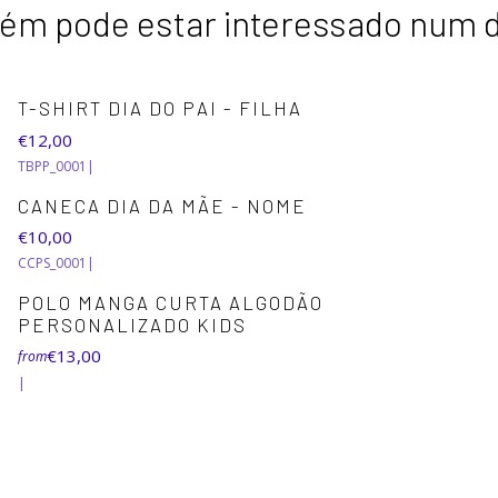
m pode estar interessado num 
T-SHIRT DIA DO PAI - FILHA
€12,00
TBPP_0001
|
CANECA DIA DA MÃE - NOME
€10,00
CCPS_0001
|
+5
POLO MANGA CURTA ALGODÃO
PERSONALIZADO KIDS
€13,00
from
|