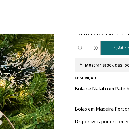
nício
Personalizados
Natal
Bola de Natal Patinhas Personalizáv
|
Bola de Natal
Adici
Quantidade
Mostrar stock das lo
DESCRIÇÃO
Bola de Natal com Patinh
Bolas em Madeira Person
Disponíveis por encomen