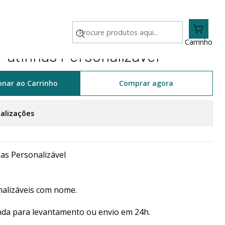
el
Carrinho
 Patinhas Personalizável
onar ao Carrinho
Comprar agora
calizações
as Personalizável
alizáveis com nome.
da para levantamento ou envio em 24h.