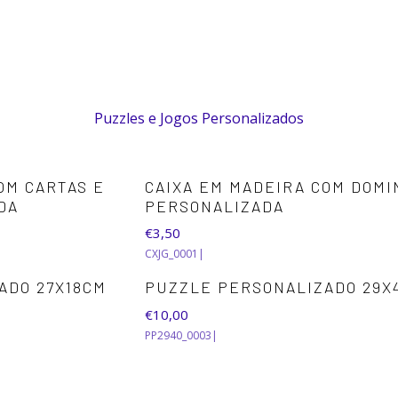
Início
Personalizados
Puzzles e Jogos
Puzzles e Jogos
Puzzles e Jogos Personalizados
OM CARTAS E
CAIXA EM MADEIRA COM DOMI
DA
PERSONALIZADA
€3,50
CXJG_0001
|
ADO 27X18CM
PUZZLE PERSONALIZADO 29X
€10,00
PP2940_0003
|