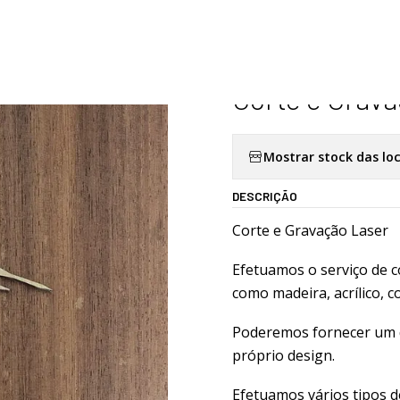
Início
Personalizados
Serviços
Corte e Gravação Laser
|
Corte e Grav
Mostrar stock das lo
DESCRIÇÃO
Corte e Gravação Laser
Efetuamos o serviço de co
como madeira, acrílico, co
Poderemos fornecer um d
próprio design.
Efetuamos vários tipos d