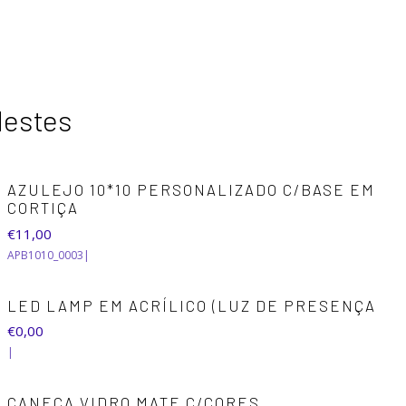
destes
AZULEJO 10*10 PERSONALIZADO C/BASE EM
CORTIÇA
€11,00
APB1010_0003
|
LED LAMP EM ACRÍLICO (LUZ DE PRESENÇA
Esgotado
€0,00
|
CANECA VIDRO MATE C/CORES