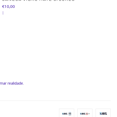
€10,00
|
rnar realidade.