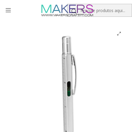
Início
Personalizados
Papelaria
Caneta Multiferramentas Prateada Personalizada