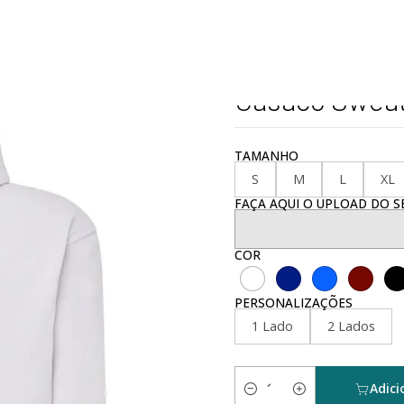
cio
Personalizados
Vestuário e Têxtil
Casaco Sweat C/ Capuz Adu
|
Casaco Sweat
TAMANHO
S
M
L
XL
FAÇA AQUI O UPLOAD DO SE
COR
PERSONALIZAÇÕES
1 Lado
2 Lados
Adici
Quantidade