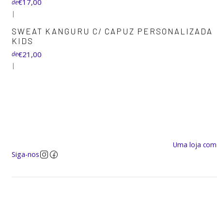
€17,00
de
|
+7
SWEAT KANGURU C/ CAPUZ PERSONALIZADA
KIDS
€21,00
de
|
Uma loja com a
Siga-nos