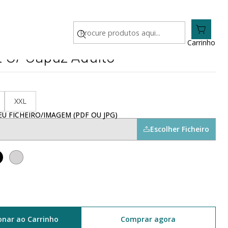
lto
Carrinho
 C/ Capuz Adulto
XXL
U FICHEIRO/IMAGEM (PDF OU JPG)
Escolher Ficheiro
onar ao Carrinho
Comprar agora