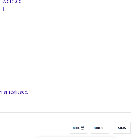
€12,00
de
|
rnar realidade.