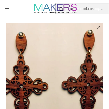
Início
Artesanato
Joalharia
Brincos em Madeira MOD. Cross 1