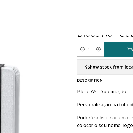
Home
Personalizados
Papelaria
Bloco A5 - Sublimação
|
Bloco A5 - Su
Quantity
Show stock from loca
DESCRIPTION
Bloco A5 - Sublimação
Personalização na totalid
Poderá selecionar um dos
colocar o seu nome, logó