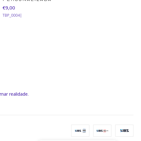
€9,00
TBP_0004
|
rnar realidade.