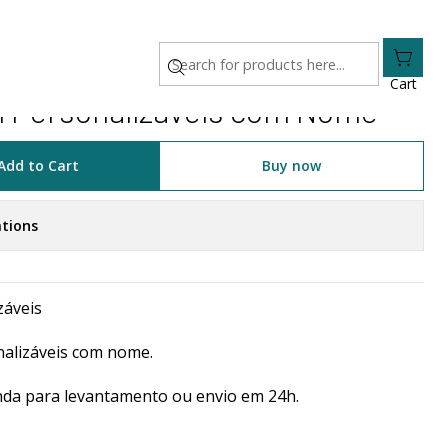
Nome
Cart
al Personalizáveis com Nome
Add to Cart
Buy now
tions
záveis
alizáveis com nome.
da para levantamento ou envio em 24h.