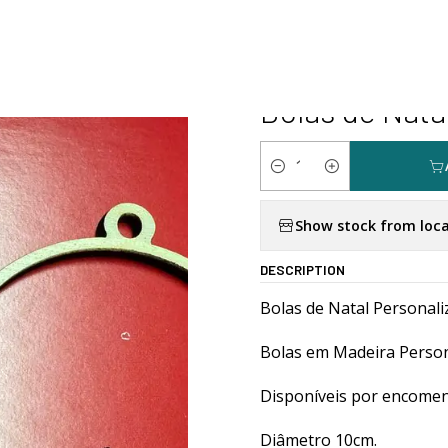
me
Personalizados
Natal
Bolas de Natal Personalizáveis com 
|
Bolas de Nat
Quantity
Show stock from loca
DESCRIPTION
Bolas de Natal Personali
Bolas em Madeira Person
Disponíveis por encomen
Diâmetro 10cm.