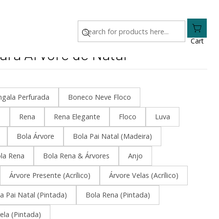
Cart
ra Árvore de Natal
gala Perfurada
Boneco Neve Floco
o
Rena
Rena Elegante
Floco
Luva
Bola Árvore
Bola Pai Natal (Madeira)
la Rena
Bola Rena & Árvores
Anjo
Árvore Presente (Acrílico)
Árvore Velas (Acrílico)
a Pai Natal (Pintada)
Bola Rena (Pintada)
ela (Pintada)