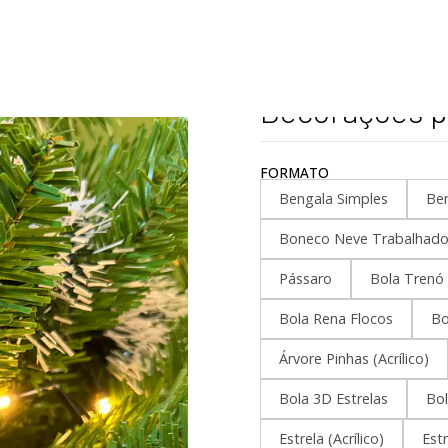
Home
Personalizados
Natal
Decorações para Árvore de Natal
|
Decorações pa
FORMATO
Bengala Simples
Ben
Boneco Neve Trabalhad
Pássaro
Bola Trenó
Bola Rena Flocos
Bo
Árvore Pinhas (Acrílico)
Bola 3D Estrelas
Bol
Estrela (Acrílico)
Estr