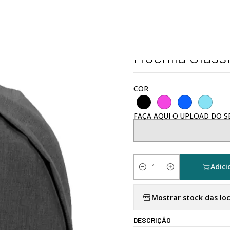
alizados
Tote Bags, Bolsas, Mochilas e Carteiras
Mochila Clássica
|
Mochila Cláss
COR
FAÇA AQUI O UPLOAD DO SE
Adici
Quantidade
Mostrar stock das lo
DESCRIÇÃO