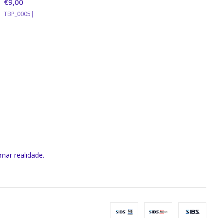
€9,00
TBP_0005
|
rnar realidade.