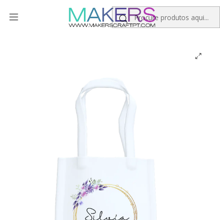
Início
Personalizados
Dia da Mãe
Saco de Alças / Tote Bag Cru Dia da Mãe - Nome