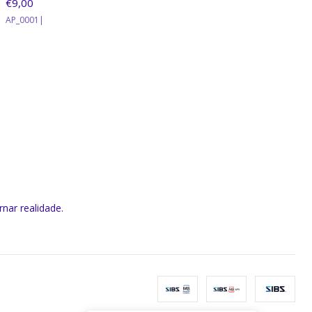
€9,00
AP_0001
|
rnar realidade.