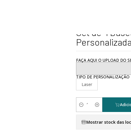
nalizados
Casa e Cozinha
Set de 4 Bases de Copo em Bambu Pe
|
Set de 4 Bas
Personalizad
FAÇA AQUI O UPLOAD DO SE
TIPO DE PERSONALIZAÇÃO
Laser
Adici
Quantidade
Mostrar stock das lo