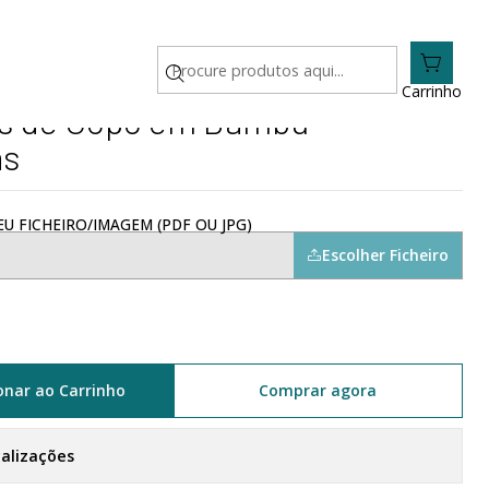
rsonalizadas
Carrinho
es de Copo em Bambu
as
U FICHEIRO/IMAGEM (PDF OU JPG)
Escolher Ficheiro
onar ao Carrinho
Comprar agora
calizações